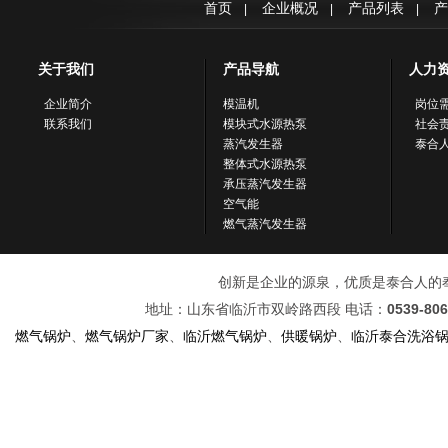
首页
企业概况
产品列表
产
|
|
|
关于我们
产品导航
人力
企业简介
模温机
岗位
联系我们
模块式水源热泵
社会
蒸汽发生器
泰合
整体式水源热泵
承压蒸汽发生器
空气能
燃气蒸汽发生器
创新是企业的源泉，优质是泰合人的奉献！ 
地址：山东省临沂市双岭路西段 电话：
0539-80
燃气锅炉
、
燃气锅炉厂家
、
临沂燃气锅炉
、
供暖锅炉
、
临沂泰合洗浴