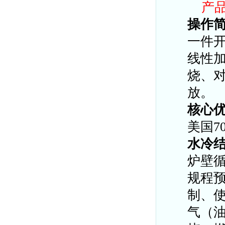
产
操作
一件
线性
烧、
放。
核心
美国
7
水冷
炉壁
规程
制、
气（