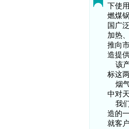
下使
燃煤
国广
加热
推向
造提
该
标这
烟
中对
我
造的
就客